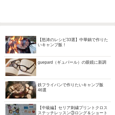
【怒涛のレシピ33選】中華鍋で作りた
いキャンプ飯！
guepard（ギュパール）の眼鏡に新調
鉄フライパンで作りたいキャンプ飯
46選
【中級編】セリア刺繍プリントクロス
ステッチレッスン③ロング＆ショート