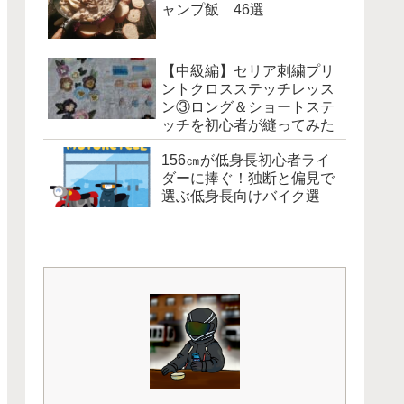
ャンプ飯 46選
【中級編】セリア刺繍プリ
ントクロスステッチレッス
ン③ロング＆ショートステ
ッチを初心者が縫ってみた
156㎝が低身長初心者ライ
ダーに捧ぐ！独断と偏見で
選ぶ低身長向けバイク選