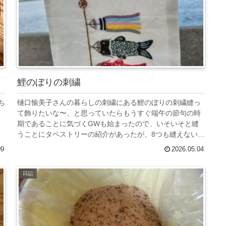
鯉のぼりの刺繍
ち
樋口愉美子さんの暮らしの刺繍にある鯉のぼりの刺繍縫っ
も
て飾りたいな〜、と思っていたらもうすぐ端午の節句の時
期であることに気づくGWも始まったので、いそいそと縫
うことにタペストリーの紹介があったが、8つも縫えない
な...と思いはじめから6つ以下...
09
2026.05.04
日記