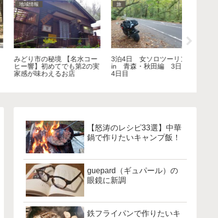
キャンプ
キャンプ
バイク
【無料キャンプ場】川場谷
【怒涛のレシピ33選】中華
156㎝
野営場は群馬にある予約不
鍋で作りたいキャンプ飯！
ダーに捧
要のキャンプ場
選ぶ低身
【怒涛のレシピ33選】中華
鍋で作りたいキャンプ飯！
guepard（ギュパール）の
眼鏡に新調
鉄フライパンで作りたいキ