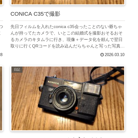
CONICA C35で撮影
つ
先日フィルムを入れたconica c35会ったことのない爺ちゃ
主
んが持ってたカメラで、いとこの結婚式を撮影おそるおそ
、
るカメラのキタムラに行き、現像＋データ化を頼んで翌日
取りに行くQRコードを読み込んだらちゃんと写った写真
が！やったーまずはiP...
28
2026.03.10
日記