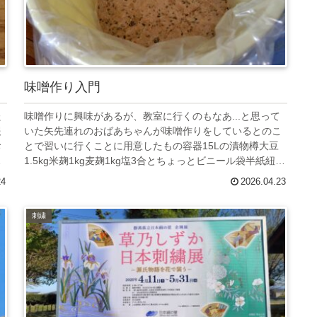
味噌作り入門
た
味噌作りに興味があるが、教室に行くのもなあ...と思って
報
いた矢先連れのおばあちゃんが味噌作りをしているとのこ
お
とで習いに行くことに用意したもの容器15Lの漬物樽大豆
な
1.5kg米麹1kg麦麹1kg塩3合とちょっとビニール袋半紙紐新
聞紙石鍋とか、...
24
2026.04.23
刺繍