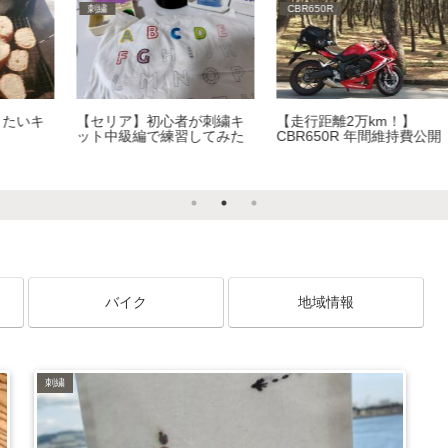
地域情報
旅
みどり市の秘境 【名水コー
3泊4日 女ソロツーリング
開
ヒー響】初めてでも第2の実
in 青森・秋田編 3日目、
家感が味わえるお店
4日目
バイク
地域情報
刺繍