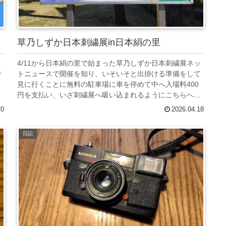
草乃しずか日本刺繍展in日本絹の里
日
4/11から日本絹の里で始まった草乃しずか日本刺繍展ネッ
で
トニュースで開催を知り、いそいそと出掛ける準備をして
。
見に行くことに無料の駐車場に車を停めて中へ入場料400
物
円を支払い、いざ刺繍展へ吸い込まれるようにこちらへな
んちゃってフランス刺繍しか...
20
2026.04.18
日記