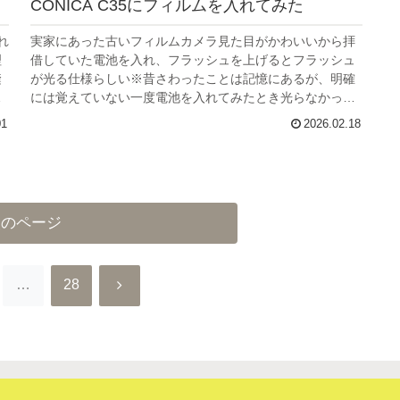
CONICA C35にフィルムを入れてみた
れ
実家にあった古いフィルムカメラ見た目がかわいいから拝
理
借していた電池を入れ、フラッシュを上げるとフラッシュ
縫
が光る仕様らしい※昔さわったことは記憶にあるが、明確
い
には覚えていない一度電池を入れてみたとき光らなかった
から、使えないのかな、と思い、ま...
01
2026.02.18
次のページ
次
…
28
へ