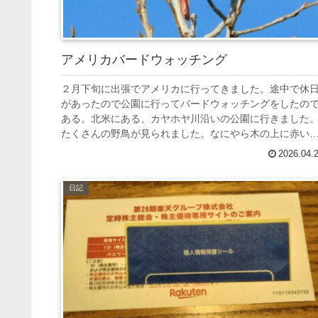
アメリカバードウォッチング
２月下旬に出張でアメリカに行ってきました。途中で休
があったので公園に行ってバードウォッチングをしたの
ある。北米にある、カヤホヤ川沿いの公園に行きました
たくさんの野鳥が見られました。なにやら木の上に赤い
体が。オハイオ州の鳥であるノース...
2026.04.
日記