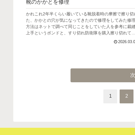
靴のかかとを修理
かれこれ2年半くらい履いている靴脱着時の摩擦で擦り切
た、かかとの穴が気になってきたので修理をしてみた修
方法はネットで調べて同じことをしていた人を参考に裁
上手というボンドと、すり切れ防衛隊を購入擦り切れて
るのは靴の縁の部分なので、かか...
2026.03.
1
2