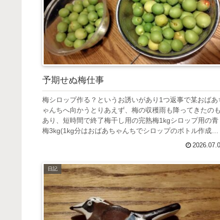
予期せぬ梅仕事
梅シロップ作る？というお誘いがあり1つ返事で某おばあ
ゃんちへ向かうとりあえず、梅の収穫雨も降ってきたの
あり、短時間で終了梅干し用の完熟梅1kgシロップ用の青
梅3kg(1kg分はおばあちゃんちでシロップのボトル作成済
み)そもそもこんなに作...
2026.07.
日記