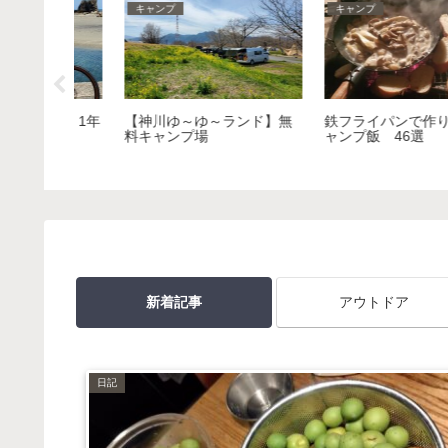
刺繍
CBR650R
りたいキ
【セリア】初心者が刺繍キ
【走行距離2万km！】
ット中級編で練習してみた
CBR650R 年間維持費公
新着記事
アウトドア
日記