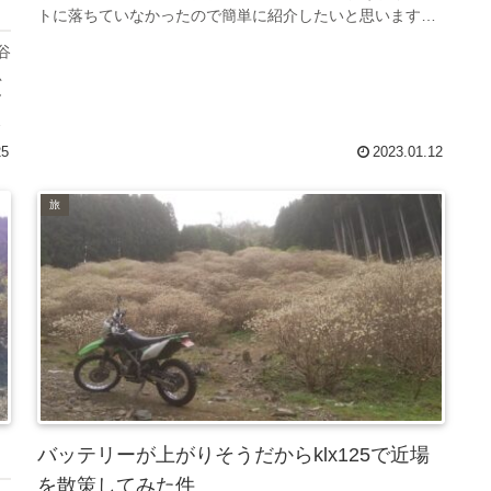
トに落ちていなかったので簡単に紹介したいと思います。
目次必要な道具トランポに必要な道...
谷
思
ヤ
ク
25
2023.01.12
旅
バッテリーが上がりそうだからklx125で近場
を散策してみた件