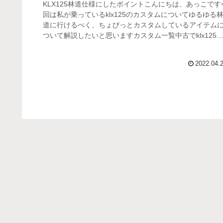
KLX125林道仕様にしたポイントこんにちは、あっこです
回は私が乗っているklx125のカスタムについてゆるゆる
道に行けるべく、ちょびっとカスタムしているアイテム
ついて解説したいと思いますカスタム一覧中古でklx125
購入し、林道デ...
2022.04.