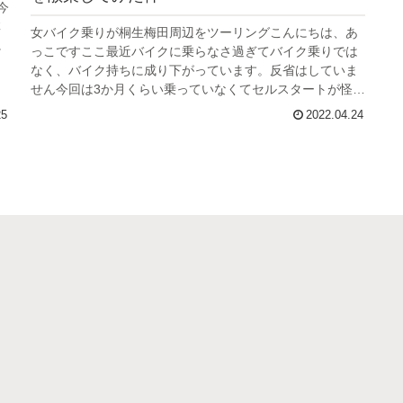
今
林
女バイク乗りが桐生梅田周辺をツーリングこんにちは、あ
に
っこですここ最近バイクに乗らなさ過ぎてバイク乗りでは
を
なく、バイク持ちに成り下がっています。反省はしていま
せん今回は3か月くらい乗っていなくてセルスタートが怪し
いklx125で近場を散策した...
25
2022.04.24