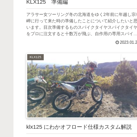
KLX125 準備編
アラサー女ツーリング冬の北海道をゆく2年前に年越し宗
岬に行って来た時の準備したことについて紹介したいと
います。目次準備するものスパイクタイヤスパイクタイ
をプロに注文すると十数万が飛ぶ、自作用の専用スパイ
タイヤピン打ち機のお値段が十数...
2023.01.
KLX125
klx125 にわかオフロード仕様カスタム解説