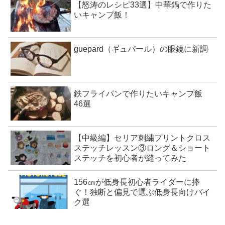
【怒涛のレシピ33選】中華鍋で作りた
いキャンプ飯！
guepard（ギュパール）の眼鏡に新調
鉄フライパンで作りたいキャンプ飯
46選
【中級編】セリア刺繍プリントクロス
ステッチレッスン③ロング＆ショート
ステッチを初心者が縫ってみた
156㎝が低身長初心者ライダーに捧
ぐ！独断と偏見で選ぶ低身長向けバイ
ク選