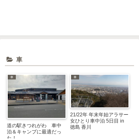
車
車
車
21/22年 年末年始アラサー
女ひとり車中泊 5日目 in
道の駅きつれがわ 車中
徳島 香川
泊＆キャンプに最適だっ
た！