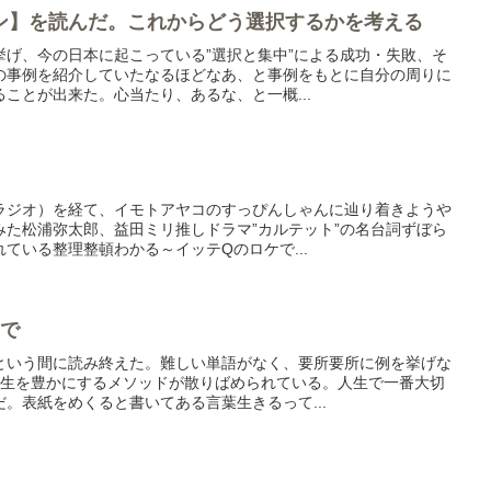
ン】を読んだ。これからどう選択するかを考える
挙げ、今の日本に起こっている”選択と集中”による成功・失敗、そ
の事例を紹介していたなるほどなあ、と事例をもとに自分の周りに
ことが出来た。心当たり、あるな、と一概...
ラジオ）を経て、イモトアヤコのすっぴんしゃんに辿り着きようや
みた松浦弥太郎、益田ミリ推しドラマ”カルテット”の名台詞ずぼら
ている整理整頓わかる～イッテQのロケで...
んで
という間に読み終えた。難しい単語がなく、要所要所に例を挙げな
人生を豊かにするメソッドが散りばめられている。人生で一番大切
。表紙をめくると書いてある言葉生きるって...