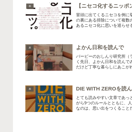
【ニセコ化するニッポ
本
冒頭に出てくるニセコを例に
の裏にある排除について複数
あるニセコ化に思いを巡らせる
よかん日和を読んで
本
バービーのおしんり研究所（
く先日、よかん日和を読んで
だけど丁寧な暮らしにあこがれ
DIE WITH ZEROを読
本
とても読みやすい文章であっ
がら9つのルールとともに、
なのは、思い出をつくることだ