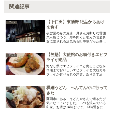
関連記事
【下仁田】東陽軒 絶品からあげ
グルメ
を食す
夜営業のみのお店一見さんお断りな雰囲
気も感じつつ、扉を開くと地元の老若男
女に愛される活気ある町中華だった基本
情報住所群馬県甘楽郡下仁田町下仁田
366-22 MAP営業時間17時00分～22時00
分定休日月曜日駐車場なし 近くに無料
【笠懸】大使館のお頭付きエビフ
グルメ
の観光駐車...
ライが絶品
海なし県でエビフライ？と侮ることなか
れ頭までおいしいエビフライと大粒カキ
フライが食べられる洋食、あります店の
目の前が駐車場混雑していると満車にな
ることも1階が混んでいたので1人2階席に
案内された店内はこんな感じの洋風席に
横綱うどん べんてんやに行って
グルメ
着くとおしぼりと水、...
きた
藤岡市にある、うどんやさんで通るたび
気になっていました。いつも混んでいる
印象。お店は14時までで、13時過ぎに入
店。すんなり入れました。カウンターと