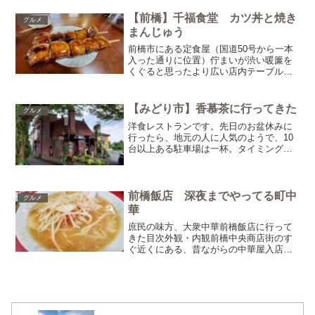
座敷あり、座敷に座りました。どれにし
ようかなと悩む。横綱うどん、かなりボ
【前橋】千福食堂 カツ丼と焼き
グルメ
リュームありそう。こ...
まんじゅう
前橋市にある定食屋（国道50号から一本
入った通りに位置）佇まいが渋い暖簾を
くぐると思ったより広い店内テーブル席
と小上がりがあり昔ながらの定食屋さん
という雰囲気地元の人で賑わう席に着
き、メニューを眺めるご飯もの、麺類な
【みどり市】香慕茶に行ってきた
グルメ
どが豊富ここで、一つ注文...
洋食レストランです。先日のお盆休みに
行ったら、地元の人に人気のようで、10
台以上ある駐車場は一杯。タイミング良
く空いたので停められました。店内のボ
ードに名前を書いて待ちます。13時過ぎ
に着いたくらいで3組待ちでした。順番が
来て入店。店内は、...
前橋飯店 深夜までやってる町中
グルメ
華
庶民の味方、大衆中華前橋飯店に行って
きた目次外観・内観前橋中央商店街のす
ぐ近くにある、昔ながらの中華屋入店す
ると、カウンター席がずらっと10数人入
れるくらい。テーブル席なし70代くらい
のお母さんが麺をゆでる姿が勇ましい壁
にはメニューがたくさ...