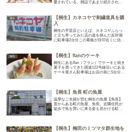
愛されている、雑誌であまり紹介されて
いない感じのお店を中心に紹介したいと
思います。映えとかではなく、純粋に好
きなパン屋ですザ ベーカリー定番から季
【桐生】カネコヤで刺繍道具を購
桐生
節のパンなど種類豊富な...
入
桐生の手芸店といえば、カネコヤふらっ
と立ち寄ってみた店の道を挟んだ反対側
に駐車場2台分この看板が目印近くに信号
があるので渡って入店昔ながらの手芸店
小売のボタンやビーズキットなど懐かし
い感じの商品多数入店時に欲しいものは
【桐生】flanのケーキ
桐生
キルト生地40cmのみ...
桐生にあるflan（フラン）でケーキと焼き
菓子を買ってきた国道122号線沿いにある
ケーキ屋さん駐車場はお店の前に5台分く
らい自転車ラック、あります入り口にお
すすめケーキの紹介ありインスタグラム
で営業日に本日のキャストが載っている
ことが多いの...
【桐生】魚長 町の魚屋
桐生
温厚なご夫婦が営む桐生の魚屋【魚長】
昔からある町の魚屋、魚長。近隣住民が
徒歩で魚を買いに来る姿も見かける駐車
場お店の2つとなりに駐車場がある。3台
分くらい停められると思う。車で来た人
は駐車場に停めるか、ハザードランプを
付けて車道に一時停止し...
【桐生】梅田のミツマタ群生地を
桐生