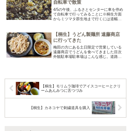
自転車で散策
4/5の午後、ふるさとセンターに車を停め
て自転車で行ってみることに※桐生方面
からミツマタ群生地まで行くには道幅が
狭いのと、駐車場がどこにあるのか、停
められるかが分からなかったため梅田ふ
るさとセンターから往復17kmくらい途中
【桐生】うどん製麺所 遠藤商店
桐生
坂もあるためママ...
に行ってきた
梅田の方にある土日限定で営業している
遠藤商店でうどんを食べてきました目次
外観駐車場駐車場はこんな感じ。道路沿
い3台、坂を一段降りた所に５台の計８台
分メニューうどん並盛400gとボリューム
満点麺少なめは100円引き、大盛は＋100
円から選べま...
【桐生】モリムラ珈琲でアイスコーヒーとクリ
ームあんみつに舌つづみ
【桐生】カネコヤで刺繍道具を購入