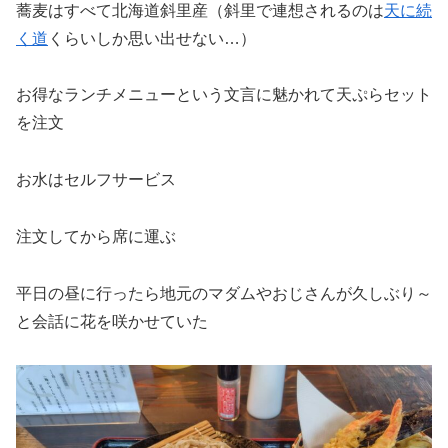
蕎麦はすべて北海道斜里産（斜里で連想されるのは
天に続
く道
くらいしか思い出せない…）
お得なランチメニューという文言に魅かれて天ぷらセット
を注文
お水はセルフサービス
注文してから席に運ぶ
平日の昼に行ったら地元のマダムやおじさんが久しぶり～
と会話に花を咲かせていた