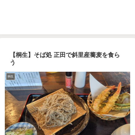
【桐生】そば処 正田で斜里産蕎麦を食ら
う
桐生