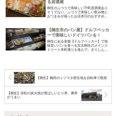
る居酒屋
桐生のふつうで美味しいTHE居酒屋あり
そうでない、ふつうで美味しい飲み物と
おつまみが揃ったお店本日のおすすめ冷
えたグラスがビールを美味しくするビー
ルはアサヒとキリンが選べる。お酒の種
類が結構豊富でレモンサワーだけでも4種
【桐生市のパン屋】ドルフベッカ
桐生
類。（在庫を切らして...
ーで美味しいドイツパンを！
桐生にある老舗【ドルフベッカー】で地
味旨いパンを食べる目次桐生のメインス
トリート本町通りを進んで、きりしんの
交差点すぐにある一見、町にある普通の
パン屋だと思うであろう出で立ちとは裏
腹に本格的なドイツパンから素朴なお総
菜パン、シフォンケーキな...
【桐生】梅田のミツマタ群生地を自転車で散策
【桐生】赤松の炭火焼が香ばしいとり丼、豚丼
がうまい