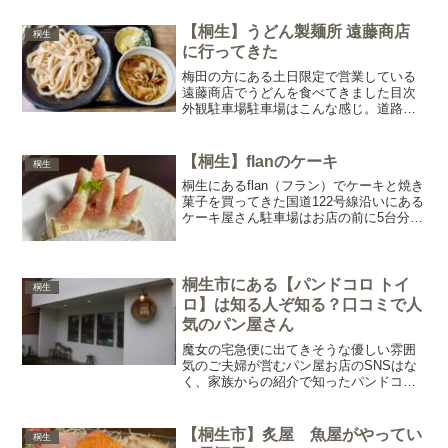
ト、そう牛乳があるか、ドライヤーがあ
るかに関しては3軒ともク...
【桐生】うどん製麺所 遠藤商店
桐生
に行ってきた
梅田の方にある土日限定で営業している
遠藤商店でうどんを食べてきました目次
外観駐車場駐車場はこんな感じ。道路沿
い3台、坂を一段降りた所に５台の計８台
分メニューうどん並盛400gとボリューム
満点麺少なめは100円引き、大盛は＋100
【桐生】flanのケーキ
桐生
円から選べま...
桐生にあるflan（フラン）でケーキと焼き
菓子を買ってきた国道122号線沿いにある
ケーキ屋さん駐車場はお店の前に5台分く
らい自転車ラック、あります入り口にお
すすめケーキの紹介ありインスタグラム
で営業日に本日のキャストが載っている
ことが多いの...
桐生市にある【パンドコロ トイ
桐生
ロ】は知る人ぞ知る？口コミで人
気のパン屋さん
魔女の宅急便に出てきそうな優しい雰囲
気のご夫婦が営むパン屋お店のSNSはな
く、家族からの紹介で知ったパンドコロ
トイロ知らなければ通り過ぎてしまいそ
うなパン屋さんです基本情報営業時間定
休日：月、火 営業時間：9:00-
【桐生市】炙屋 魚屋がやってい
桐生
18:00TEL:02...