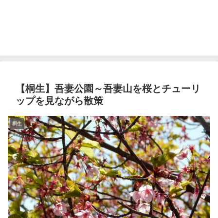
【桐生】吾妻公園～吾妻山を桜とチューリ
ップを見ながら散策
桐生