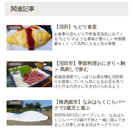
関連記事
【沼田】ちどり食堂
地域情報
お食事の店ちどりTHE食堂花札に出てく
る”ちどり”のような看板が愛らしい外観暖
簾をくぐって店内に入ると右が座敷、左
がテーブル席テーブル席に着席壁に貼ら
れたメニューとにらめっこしながら悩む
こと5分クリームコロッケ定食とオムライ
スを注文日曜昼間...
【沼田市】季節料理おにぎり＜駒
地域情報
＞ 馬刺しで飲む
老舗居酒屋でしっぽりお酒を嗜む沼田祭
りを散策していたら気になるお店を見つ
けた佇まの渋さに引き付けられるよう暖
簾をくぐり、カウンターに着席お年を召
したご夫婦が営む季節料理 おにぎり
【駒】メニューは壁に貼り付けられてい
【南房総市】なみはらくじらパー
地域情報
るおつまみ系はこちら たこ...
クで2歳児と遊ぶ
2025年4月1日にオープンした、なみはら
くじらパーク2歳の子供と一緒に遊んでき
ました日差しがある日はサングラスがあ
るといいと思います◎※滑り台が白っぽ