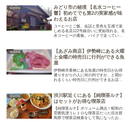
い、または銀がかっている遊具が多く、
下で子供を待つとき裸眼だと目が痛くな
みどり市の秘境 【名水コーヒー
地域情報
る...もくじ全...
響】初めてでも第2の実家感が味
わえるお店
コーヒーとご飯、会話と景色を五感で楽
しめる名店122号線沿いに突如現れる、名
水コーヒーの看板。バイクで走っていた
時は毎回スルーしていたが、初めて行っ
たとは思えないくらい温かいおばちゃん
にもてなされること間違いなし一度行っ
【あざみ商店】伊勢崎にある火曜
地域情報
たら忘れられない名店...
と金曜の特売日に行列ができる魚
屋
伊勢崎市香林にある魚屋の特売日がお得
通りすがりの人に何の列ですか、と聞か
れるくらい特売日に行列ができるお店あ
ざみ商店町の魚屋さん。家族経営で佇ま
いからしてTHE商店感があふれている特
売日でない日に通常営業もしている営業
渋川駅近くにある【純喫茶ルナ】
地域情報
日 月：11:00～1...
はセットがお得な喫茶店
【純喫茶ルナ】ボリューム満点！昭和の
雰囲気漂うレトロな喫茶店だった目次群
馬県で喫茶店検索をして気になったお店
に足を運んでみた外観渋川駅徒歩1分くら
い。車で行ったので渋川駅前にある市営
渋川第二駐車場に駐車を薄暗い入口の階