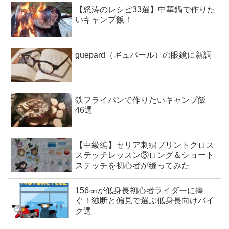
【怒涛のレシピ33選】中華鍋で作りた
いキャンプ飯！
guepard（ギュパール）の眼鏡に新調
鉄フライパンで作りたいキャンプ飯
46選
【中級編】セリア刺繍プリントクロス
ステッチレッスン③ロング＆ショート
ステッチを初心者が縫ってみた
156㎝が低身長初心者ライダーに捧
ぐ！独断と偏見で選ぶ低身長向けバイ
ク選