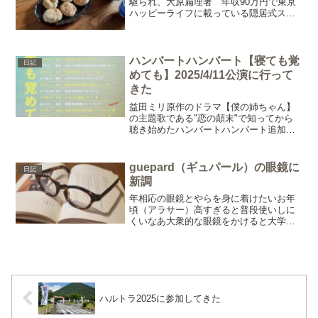
駆られ、大原扁理著 年収90万円で東京
ハッピーライフに載っている隠居式スコ
ーンを焼いてみた材料は小麦粉砂糖重曹
牛乳塩シンプル〜混ぜてオーブンで焼く
だけケンタッキーのビスケットを想像し
ていると膨らみが物足り...
ハンバートハンバート【寝ても覚
日記
めても】2025/4/11公演に行って
きた
益田ミリ原作のドラマ【僕の姉ちゃん】
の主題歌である"恋の顛末"で知ってから
聴き始めたハンバートハンバート追加公
演のチケットが取れたので初めて参戦し
てきた事前にYouTubeとかでライブ映像
を観ておらず、とりあえず今回のアルバ
guepard（ギュパール）の眼鏡に
日記
ムを聴いてから臨...
新調
年相応の眼鏡とやらを身に着けたいお年
頃（アラサー）高すぎると普段使いしに
くいなあ大衆的な眼鏡をかけると大学生
感が抜けないからなあなんて思っていた
ところ、高崎のセレクトショップ、ベル
ーリアで格好いい眼鏡を発見 この投稿を
Instagramで見...
ハルトラ2025に参加してきた