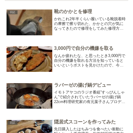
靴のかかとを修理
日記
かれこれ2年半くらい履いている靴脱着時
の摩擦で擦り切れた、かかとの穴が気に
なってきたので修理をしてみた修理方法
はネットで調べて同じことをしていた人
を参考に裁縫上手というボンドと、すり
切れ防衛隊を購入擦り切れているのは靴
の縁の部分なので、かか...
3,000円で自分の機嫌を取る
日記
なんか疲れたな、と思ったとき3,000円で
自分の機嫌を取れる方法を知っていると
いいというポストを見かけたので、今の
自分に必要なものを考えてみた結果プリ
ン体が足りない！と思い、鮮魚系のスー
パーに行き材料を調達一人で家飲みを開
催することにした真...
ラバーゼの揚げ鍋デビュー
日記
イモトアヤコのラジオ番組”すっぴんしゃ
ん”で紹介されていたラバーゼの揚げ鍋
22cm料理研究家の有元葉子さんプロデュ
ースのキッチンウェアブランド”la
base”（ラバーゼ）ラジオを通して知る揚
げ鍋を持っておらず、フライパンか小さ
い鍋で揚げ物...
隠居式スコーンを作ってみた
日記
先日購入したはちみつを食べたい衝動に