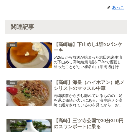
あっこ
関連記事
【高崎編】下山めし1話のパンケ
高崎
ーキ
6/26日から放送が始まった志田未来主演
の下山めし高崎編第1話をTVerで視聴し、
登ったことがない榛名山（湖周辺は行っ
てるんだけど）、食べたことがないグル
メを知る視聴後に志田未来のインタビュ
ー記事にて"パンケーキは私がいままで食
【高崎】海皇（ハイホアン）絶メ
高崎
べてきたパン...
シリストのマッスル中華
高崎駅前から少し離れているものの、足
を運ぶ価値が大いにある、海皇絶メシ高
崎で紹介されているのを見てから、お店
を知るマッスルみたさに行ってみたら、
マッスルもさることながら味に感動し、
定期的に食べに行くように（常連ほど通
【高崎】三ツ寺公園で30分310円
高崎
っていないが）担々麵最初...
のスワンボートに乗る