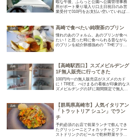
暇な午後、ふらっと公園へ公園管理事務
所がボート乗り場入り口土日祝日のみ営
業受付で310円をお支払い空いていればす
ぐに乗れます階段を下りてボートへ乗り
込むボートから見た乗り場ボートはバッ
クが出来ないため、湖の端に寄りすぎな
高崎で食べたい純喫茶のプリン
高崎
いように注意しながら...
憧れのあのフォルム、あのプリンが食べ
たい！と思った時に食べられる昔ながら
のプリンを紹介卵感強めの ” THEプリン "
を無性に食べたくなるときがあるのでは
ないでしょうか。そんな人のために一押
しのプリンをご紹介KEYNES（ケイン
ズ）硬めの...
【高崎駅西口】スズメビルヂング
高崎
1F無人販売に行ってきた
100円均一の無人販売店がスズメのカド
に！TREE、ぺけまるの看板が印象的なス
ズメビルヂングの1Fに期間限定で無人販
売店があったので買ってみたビルの1Fに
入ると角に無人販売。なんと全部100円規
格外コーナーには50円のブロッコリーも
【群馬県高崎市】人気イタリアン
高崎
あった小...
「トラットリア シュン」でラン
チ
予約必須のお店で前菜ランチで飲んでき
たグリッシーニとフォカッチャとファー
ストドリンクのビールで乾杯野菜サラダ