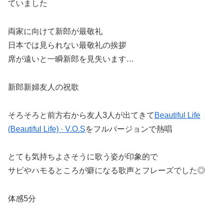
ていました
両家に向けて新郎が最敬礼
日本では見られない最敬礼の挨拶
席が遠いと一瞬新郎を見失います…
新郎新婦友人の祝歌
そろそろと前方右から友人3人が出てきて
Beautiful Life
(Beautiful Life) · V.O.S
をフルバージョンで熱唱
とても気持ちよさそうに歌う姿が印象的で
サビやハモるところが癖になる歌声とフレーズでした◎
体感5分