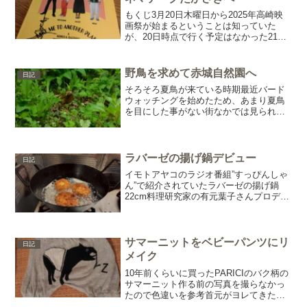
もくじ3月20日木曜日から2025年高崎映
画祭が始まるということは知っていた
が、20日時点で行く予定はなかった21日
の夜ににふと上映映画を確認したとこ
ろ”違う惑星の変な恋人”に中島歩が出てい
て、23日に舞台挨拶もあるとな元々は菊
野鳥を求めて赤城自然園へ
日記
池亜希子が好...
そろそろ夏鳥が来ている時期最近バード
ウォッチングを始めたため、あまり夏鳥
を目にした事がない街なかでは見られな
い野鳥に会えると期待し、赤城自然園へ
目次大人1,000円を支払い入園ついでに
330円のパンフレットも入手園内は意外と
広く、ぐるっと回...
ラバーゼの揚げ鍋デビュー
日記
イモトアヤコのラジオ番組”すっぴんしゃ
ん”で紹介されていたラバーゼの揚げ鍋
22cm料理研究家の有元葉子さんプロデュ
ースのキッチンウェアブランド”la
base”（ラバーゼ）ラジオを通して知る揚
げ鍋を持っておらず、フライパンか小さ
い鍋で揚げ物...
サマーニットをベビーパンツにリ
日記
メイク
10年前くらいに買ったPARICIのバク柄の
サマーニット作る前の写真を撮らなかっ
たので色違いを参考首元がヨレてきたの
と、柄が自分の外観に不釣り合いになっ