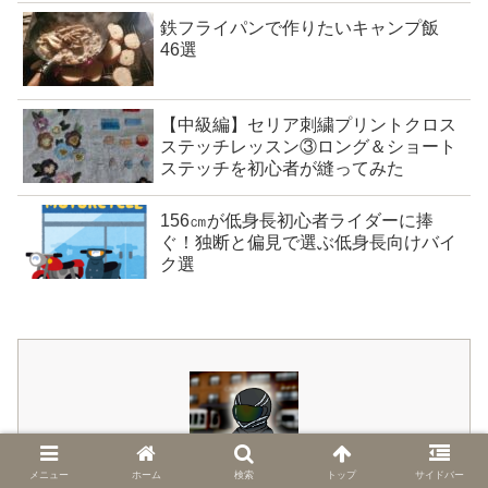
鉄フライパンで作りたいキャンプ飯
46選
【中級編】セリア刺繍プリントクロス
ステッチレッスン③ロング＆ショート
ステッチを初心者が縫ってみた
156㎝が低身長初心者ライダーに捧
ぐ！独断と偏見で選ぶ低身長向けバイ
ク選
メニュー
ホーム
検索
トップ
サイドバー