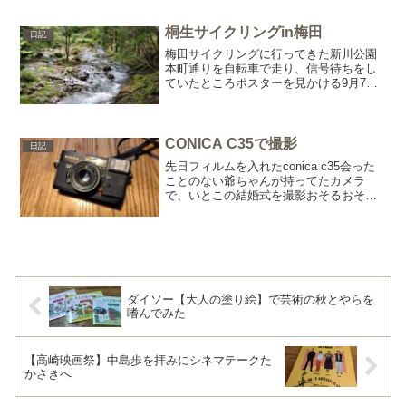
てきたため着る機会を放棄し、タンスの
肥やしと化していた断捨離も兼ねて洋服
桐生サイクリングin梅田
日記
を整理した際、ち...
梅田サイクリングに行ってきた新川公園
本町通りを自転車で走り、信号待ちをし
ていたところポスターを見かける9月7日
は新川公園に小島よしおが来ると…行っ
てみることにちょうどライブをやってい
た桐生にこんなにちびっこいたっけ、と
思うくらい子供達が大集...
CONICA C35で撮影
日記
先日フィルムを入れたconica c35会った
ことのない爺ちゃんが持ってたカメラ
で、いとこの結婚式を撮影おそるおそる
カメラのキタムラに行き、現像＋データ
化を頼んで翌日取りに行くQRコードを読
み込んだらちゃんと写った写真が！やっ
たーまずはiP...
ダイソー【大人の塗り絵】で芸術の秋とやらを
嗜んでみた
【高崎映画祭】中島歩を拝みにシネマテークた
かさきへ