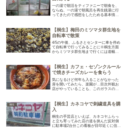
一の湯で朝活をティファニーで朝食を、
ならぬ、一の湯で朝風呂を再生銭湯に行
ってきたので感想をしたためる基本情報
一の湯とは？この投稿をInstagramで見る
一の湯(@ichinoyu.kiryu)がシェアした投
稿桐生市の本町通り、現在重要伝統...
【桐生】梅田のミツマタ群生地を
桐生
自転車で散策
4/5の午後、ふるさとセンターに車を停め
て自転車で行ってみることに※桐生方面
からミツマタ群生地まで行くには道幅が
狭いのと、駐車場がどこにあるのか、停
められるかが分からなかったため梅田ふ
るさとセンターから往復17kmくらい途中
【桐生】カフェ・セゾンクルール
桐生
坂もあるためママ...
で焼きチーズカレーを食らう
気になるけど何年も入ることがなかった
扉を開いてみたら、楽園が…目次外観お
店がやっていることも、このガラスの情
報から営業日も読み取れるが、2Fという
ことで店内の様子が分からない。怪しい
空気も漂うきがして何回も前をとったこ
【桐生】カネコヤで刺繍道具を購
桐生
とはあるが、行ったこと...
入
桐生の手芸店といえば、カネコヤふらっ
と立ち寄ってみた店の道を挟んだ反対側
に駐車場2台分この看板が目印近くに信号