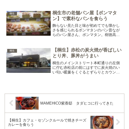
があるので渡って入店昔ながらの手芸店
小売のボタンやビーズキットなど懐かし
い感じの商品多数入店時に欲しいものは
桐生市の老舗パン屋【ボンマタ
桐生
キルト生地40cmのみ...
ン】で素朴なパンを食らう
飾らない見た目と味が初めてでも懐かし
さを感じられるボンマタンのパン昔なが
らのパン屋さん、ボンマタン。樹徳高校
や桐生市役所に割と近いですアド街ック
天国で取り上げられていたので知名度は
ある…？のか基本情報営業時間定休日：
【桐生】赤松の炭火焼が香ばしい
桐生
水営業時間：7:30-1...
とり丼、豚丼がうまい
桐生のメインストリート本町通りの左側
に佇む赤松店の前にはすでに炭火焼のい
い匂い暖簾をくぐるとずらりとカウンタ
ー右手には4人用座敷が2つお客さんが誰
もいなかったので座敷に座るメニューは
壁にある丼ものと、飲み物、おつまみ今
回はとり丼ダブルと豚丼...
MAMEHICO紫香邸 タダヒコに行ってきた
【桐生】カフェ・セゾンクルールで焼きチーズ
カレーを食らう