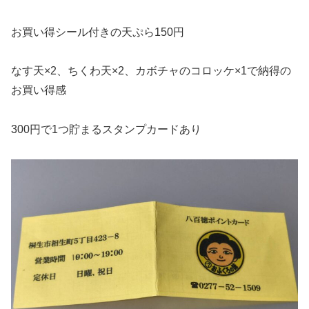
お買い得シール付きの天ぷら150円
なす天×2、ちくわ天×2、カボチャのコロッケ×1で納得の
お買い得感
300円で1つ貯まるスタンプカードあり