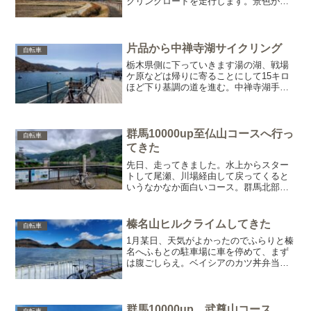
クリングロードを走行します。景色が良
いです、左に妙義山、右に浅間山が見え
ます。人通りも少なく走りやすいです。
しばらくすると、サイクリングロードは
終了します。国道18号を...
片品から中禅寺湖サイクリング
自転車
栃木県側に下っていきます湯の湖、戦場
ケ原などは帰りに寄ることにして15キロ
ほど下り基調の道を進む。中禅寺湖手前
の竜頭の滝に寄りました。二股にわかれ
た形が特徴的でした。滝を眺めていると
何やら黒い鳥がいます。カワガラスで
す。水に潜るのが得意でそ...
群馬10000up至仏山コースへ行っ
自転車
てきた
先日、走ってきました。水上からスター
トして尾瀬、川場経由して戻ってくると
いうなかなか面白いコース。群馬北部を
横断するイメージ。スタートして、最初
のチェックポイントの藤原ダム。ダムカ
ードの排出機械が面白いのでおすすめ。
榛名山ヒルクライムしてきた
自転車
もらってきました。そこか...
1月某日、天気がよかったのでふらりと榛
名へふもとの駐車場に車を停めて、まず
は腹ごしらえ。ベイシアのカツ丼弁当。
この日は、ヒルクライムの人を10人ほど
駐車場で見かけました。久しぶりですが
思いの外スムーズに上れた印象。榛名湖
は凍っていました、こ...
群馬10000up 武尊山コース