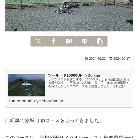
2024.09.22
2024.10.17
ツール・ド10000UP in Gunma
サイクリストを虜にする「10000UP」。百名山に数えられ
る日光白根山、至仏山、武尊山、谷川岳、赤城山の標高分
を駆け上がる５つのコースをご用意しました。これだけ広
域に渡り、ハードで走りがいのある環境が関東最北端にあ
ります。「新しいチャレンジ...
tonenumata-cycletourism.jp
自転車で赤城山upコースを走ってきました。
このコースは、利根沼田サイクルツーリズム推進委員会が