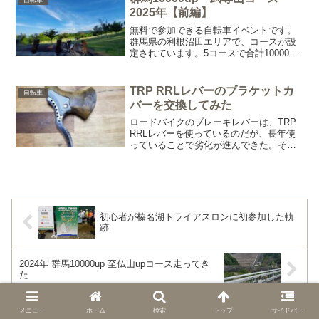
自転車
2025年【前編】
無料で参加できる自転車イベントです。
群馬県の利根沼田エリアで、コースが設
定されています。5コースで合計10000m
の獲得標高というなかなかハードなコー
ス。※毎年同じコース設定その中の武尊
山upコース走ってきました。90キロのコ
TRP RRLレバーのブラケットカ
自転車
ースです。スタ...
バーを交換してみた
ロードバイクのブレーキレバーは、TRP
RRLレバーを使っているのだが、長年使
っていることで劣化が進んできた。そこ
で、ブラケットカバーを交換すること
に。今まで、茶色のものを使っていまし
たが気分転換でブラックにします。
Amazonで2356円...
初心者が榛名湖トライアスロンに初参加した軌
跡
2024年 群馬10000up 至仏山upコース走ってき
た
メニュー
ホーム
検索
トップ
サイドバー