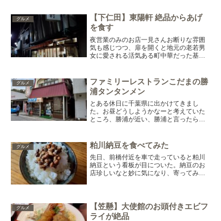
キが！大2,808円中1,015円小572円3種類
のサイズが展開されているプチフールの
小であるプ...
【下仁田】東陽軒 絶品からあげ
グルメ
を食す
夜営業のみのお店一見さんお断りな雰囲
気も感じつつ、扉を開くと地元の老若男
女に愛される活気ある町中華だった基本
情報住所群馬県甘楽郡下仁田町下仁田
366-22 MAP営業時間17時00分～22時00
分定休日月曜日駐車場なし 近くに無料
ファミリーレストランこだまの勝
グルメ
の観光駐車...
浦タンタンメン
とある休日に千葉県に出かけてきまし
た。お昼どうしようかなーと考えていた
ところ、勝浦が近い、勝浦と言ったらタ
ンタン麺だとなりました。千葉県のこと
りっぷを眺めていると、ファミリーレス
トランこだまというお店が。お肉屋さん
粕川納豆を食べてみた
グルメ
直営とのこと、歴史もあるよ...
先日、前橋付近を車で走っていると粕川
納豆という看板が目についた。納豆のお
店珍しいなと妙に気になり、寄ってみる
ことに。通りから少し、入っていった住
宅地にお店ありました。入ってみると、
ふんわりと納豆の香り。大粒、小粒、ひ
きわりなど定番のものがま...
【笠懸】大使館のお頭付きエビフ
グルメ
ライが絶品