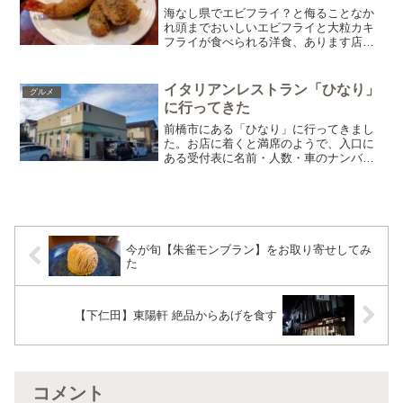
海なし県でエビフライ？と侮ることなか
れ頭までおいしいエビフライと大粒カキ
フライが食べられる洋食、あります店の
目の前が駐車場混雑していると満車にな
ることも1階が混んでいたので1人2階席に
案内された店内はこんな感じの洋風席に
イタリアンレストラン「ひなり」
グルメ
着くとおしぼりと水、...
に行ってきた
前橋市にある「ひなり」に行ってきまし
た。お店に着くと満席のようで、入口に
ある受付表に名前・人数・車のナンバー
を記載して自身の車内で待ちます。13:00
くらいに行って、3組待ちでした。15分ほ
どで席があいたようで案内されました。
店内はテーブル...
今が旬【朱雀モンブラン】をお取り寄せしてみ
た
【下仁田】東陽軒 絶品からあげを食す
コメント